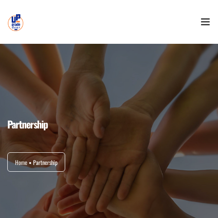
HOME
LO STAFF
LISTA D’ATTESA
Partnership
EVENTI
SAFEGUARDING
Home
Partnership
PARTNERSHIP
CONTATTI