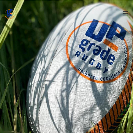
HOME
LO STAFF
LISTA D’ATTESA
EVENTI
SAFEGUARDING
PARTNERSHIP
CONTATTI