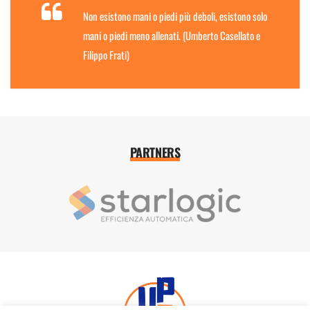
Non esistono mani o piedi più deboli, esistono solo
mani o piedi meno allenati. (Umberto Casellato e
Filippo Frati)
PARTNERS